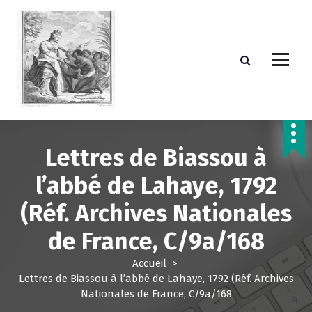
A
l
l
e
r
a
u
c
o
n
Lettres de Biassou à
t
e
l’abbé de Lahaye, 1792
n
(Réf. Archives Nationales
u
de France, C/9a/168
Accueil
>
Lettres de Biassou à l’abbé de Lahaye, 1792 (Réf. Archives
Nationales de France, C/9a/168