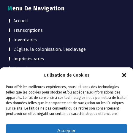
Menu De Navigation
Accueil
Transcriptions
Inventaires
L’Église, la colonisation, l’esclavage
Imprimés rares
S’inscrire
Utilisation de Cookies
Contact
QuiMedia Asso
Pour offrir les meilleures expériences, nous utilisons des technologies
telles que les cookies pour stocker et/ou accéder aux informations des
appareils. Le fait de consentir à ces technologies nous permettra de traiter
des données telles que le comportement de navigation ou les ID uniques
sur ce site. Le fait de ne pas consentir ou de retirer son consentement
Politique de confidentialité - Mentions
peut avoir un effet négatif sur certaines caractéristiques et fonctions.
légales
Accepter