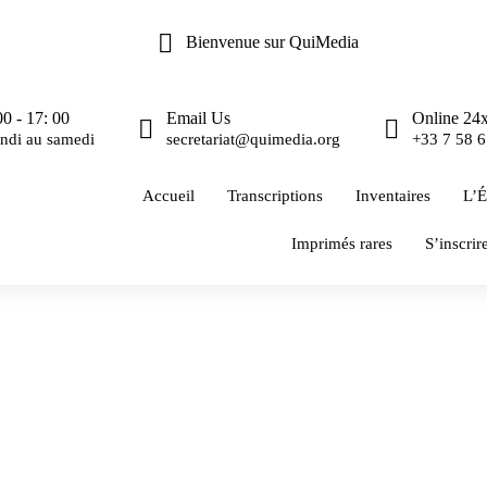
Bienvenue sur QuiMedia
00 - 17: 00
Email Us
Online 24
ndi au samedi
secretariat@quimedia.org
+33 7 58 6
Accueil
Transcriptions
Inventaires
L’É
Imprimés rares
S’inscrir