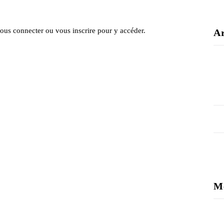
 vous
connecter
ou vous
inscrire
pour y accéder.
Ar
M