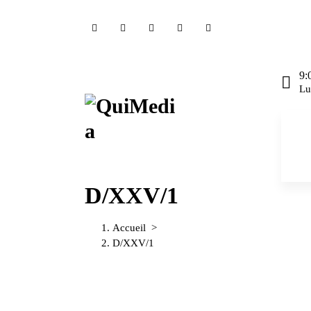
A
l
l
e
r
9:
a
Lu
u
c
o
n
t
e
D/XXV/1
n
u
Accueil
>
D/XXV/1