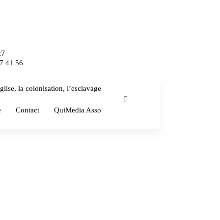
x7
7 41 56
glise, la colonisation, l’esclavage
e
Contact
QuiMedia Asso